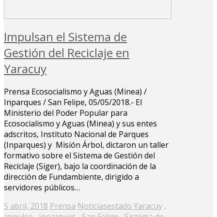
Impulsan el Sistema de
Gestión del Reciclaje en
Yaracuy
Prensa Ecosocialismo y Aguas (Minea) /
Inparques / San Felipe, 05/05/2018.- El
Ministerio del Poder Popular para
Ecosocialismo y Aguas (Minea) y sus entes
adscritos, Instituto Nacional de Parques
(Inparques) y Misión Árbol, dictaron un taller
formativo sobre el Sistema de Gestión del
Reciclaje (Siger), bajo la coordinación de la
dirección de Fundambiente, dirigido a
servidores públicos…
Posted
5 abril, 2018
Prensa
Noticias
estado Yaracuy
,
on
impulso
,
Inparques
,
San Felipe
,
Sistema de