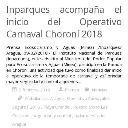
Inparques acompaña el
inicio del Operativo
Carnaval Choroní 2018
Prensa Ecosocialismo y Aguas (Minea) /Inparques/
Aragua, 09/02/2018.- El Instituto Nacional de Parques
(Inparques), ente adscrito al Ministerio del Poder Popular
para Ecosocialismo y Aguas (Minea), participó en la Parada
en Choroní, una actividad que tuvo como finalidad dar inicio
al operativo de la temporada de carnaval y así brindar
mayor seguridad y control a quienes…
9 febrero, 2018
Prensa
Noticias
Ambulancias Aragua
,
Operativo Carnavales
Seguros 2018
,
Playa Grande
,
Puesto Mixto Las
Cocuizas
,
seguridad y control
,
turismo estado
Aragua