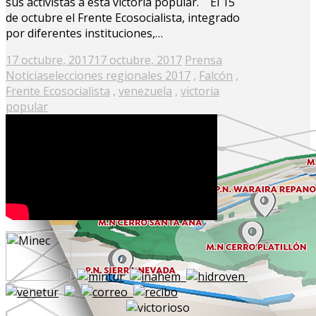
sus activistas a esta victoria popular. El 15
de octubre el Frente Ecosocialista, integrado
por diferentes instituciones,…
Posted
17 octubre, 2017
17 octubre, 2017
Prensa
on
Noticias
elecciones regionales 2017
,
Falcón
,
Frente Ecosocialista
,
venezuela
,
victoria
popular