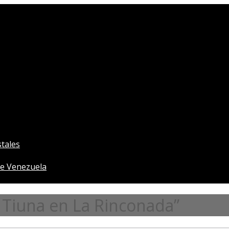
tales
e Venezuela
 Tiuna en La Rinconada”