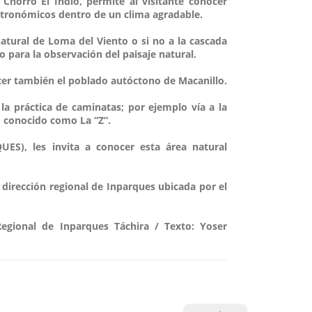
 Chorro El Indio, permite al visitante conocer
tronómicos dentro de un clima agradable.
 natural de Loma del Viento o si no a la cascada
lo para la observación del paisaje natural.
cer también el poblado autóctono de Macanillo.
 la práctica de caminatas; por ejemplo vía a la
zo conocido como La “Z”.
UES), les invita a conocer esta área natural
 dirección regional de Inparques ubicada por el
 Regional de Inparques Táchira / Texto: Yoser