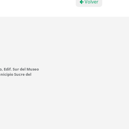
Volver
o, Edif. Sur del Museo
nicipio Sucre del