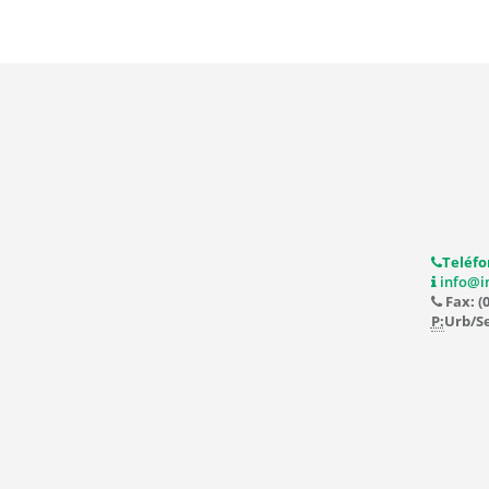
Teléfo
info@i
Fax: (
P:
Urb/Se