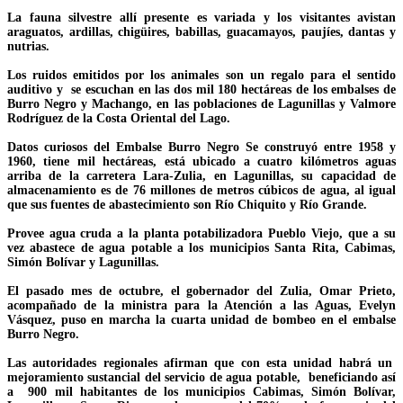
La fauna silvestre allí presente es variada y los visitantes avistan
araguatos, ardillas, chigüires, babillas, guacamayos, paujíes, dantas y
nutrias.
Los ruidos emitidos por los animales son un regalo para el sentido
auditivo y se escuchan en las dos mil 180 hectáreas de los embalses de
Burro Negro y Machango, en las poblaciones de Lagunillas y Valmore
Rodríguez de la Costa Oriental del Lago.
Datos curiosos del Embalse Burro Negro Se construyó entre 1958 y
1960, tiene mil hectáreas, está ubicado a cuatro kilómetros aguas
arriba de la carretera Lara-Zulia, en Lagunillas, su capacidad de
almacenamiento es de 76 millones de metros cúbicos de agua, al igual
que sus fuentes de abastecimiento son Río Chiquito y Río Grande.
Provee agua cruda a la planta potabilizadora Pueblo Viejo, que a su
vez abastece de agua potable a los municipios Santa Rita, Cabimas,
Simón Bolívar y Lagunillas.
El pasado mes de octubre, el gobernador del Zulia, Omar Prieto,
acompañado de la ministra para la Atención a las Aguas, Evelyn
Vásquez, puso en marcha la cuarta unidad de bombeo en el embalse
Burro Negro.
Las autoridades regionales afirman que con esta unidad habrá un
mejoramiento sustancial del servicio de agua potable, beneficiando así
a 900 mil habitantes de los municipios Cabimas, Simón Bolívar,