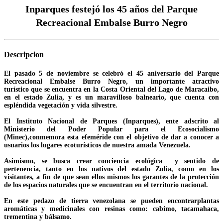
Inparques festejó los 45 años del Parque
Recreacional Embalse Burro Negro
Descripcion
El pasado 5 de noviembre se celebró el 45 aniversario del Parque
Recreacional Embalse Burro Negro, un importante atractivo
turístico que se encuentra en la Costa Oriental del Lago de Maracaibo,
en el estado Zulia, y es un maravilloso balneario, que cuenta con
espléndida vegetación y vida silvestre.
El Instituto Nacional de Parques (Inparques), ente adscrito al
Ministerio del Poder Popular para el Ecosocialismo
(Minec),conmemora esta efeméride con el objetivo de dar a conocer a
usuarios los lugares ecoturísticos de nuestra amada Venezuela.
Asimismo, se busca crear conciencia ecológica y sentido de
pertenencia, tanto en los nativos del estado Zulia, como en los
visitantes, a fin de que sean ellos mismos los garantes de la protección
de los espacios naturales que se encuentran en el territorio nacional.
En este pedazo de tierra venezolana se pueden encontrarplantas
aromáticas y medicinales con resinas como: cabimo, tacamahaca,
trementina y bálsamo.