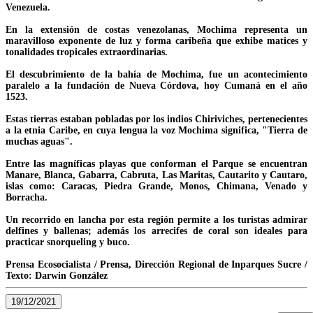
Venezuela.
En la extensión de costas venezolanas, Mochima representa un
maravilloso exponente de luz y forma caribeña que exhibe matices y
tonalidades tropicales extraordinarias.
El descubrimiento de la bahía de Mochima, fue un acontecimiento
paralelo a la fundación de Nueva Córdova, hoy Cumaná en el año
1523.
Estas tierras estaban pobladas por los indios Chiriviches, pertenecientes
a la etnia Caribe, en cuya lengua la voz Mochima significa, "Tierra de
muchas aguas".
Entre las magníficas playas que conforman el Parque se encuentran
Manare, Blanca, Gabarra, Cabruta, Las Maritas, Cautarito y Cautaro,
islas como: Caracas, Piedra Grande, Monos, Chimana, Venado y
Borracha.
Un recorrido en lancha por esta región permite a los turistas admirar
delfines y ballenas; además los arrecifes de coral son ideales para
practicar snorqueling y buco.
Prensa Ecosocialista / Prensa, Dirección Regional de Inparques Sucre /
Texto: Darwin González
19/12/2021