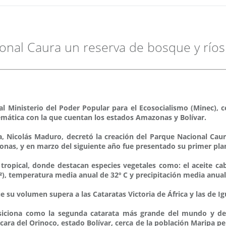
onal Caura un reserva de bosque y río
 al Ministerio del Poder Popular para el Ecosocialismo (Minec), 
lemática con la que cuentan los estados Amazonas y Bolívar.
, Nicolás Maduro, decretó la creación del Parque Nacional Caura
azonas, y en marzo del siguiente año fue presentado su primer pl
tropical, donde destacan especies vegetales como: el aceite cab
²), temperatura media anual de 32º C y precipitación media anua
su volumen supera a las Cataratas Victoria de África y las de Igu
siciona como la segunda catarata más grande del mundo y de 
aicara del Orinoco, estado Bolívar, cerca de la población Maripa p