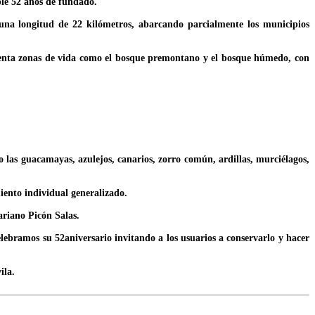
ple 52 años de fundado.
una longitud de 22 kilómetros, abarcando parcialmente los municipios
esenta zonas de vida como el bosque premontano y el bosque húmedo, con
 las guacamayas, azulejos, canarios, zorro común, ardillas, murciélagos,
iento individual generalizado.
ariano Picón Salas.
elebramos su 52aniversario invitando a los usuarios a conservarlo y hacer
ila.