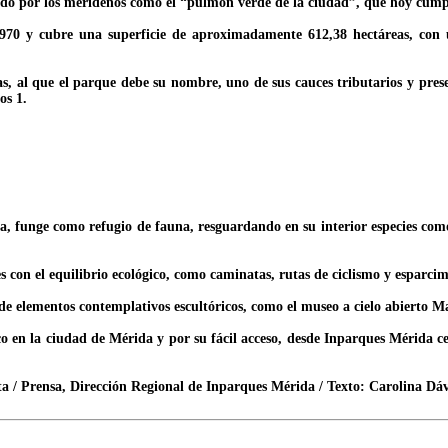
lado por los merideños como el “pulmón verde de la ciudad”, que hoy cum
970 y cubre una superficie de aproximadamente 612,38 hectáreas, con 
as, al que el parque debe su nombre, uno de sus cauces tributarios y pr
os 1.
, funge como refugio de fauna, resguardando en su interior especies como
 con el equilibrio ecológico, como caminatas, rutas de ciclismo y esparcim
de elementos contemplativos escultóricos, como el museo a cielo abierto M
co en la ciudad de Mérida y por su fácil acceso, desde Inparques Mérida c
a / Prensa, Dirección Regional de Inparques Mérida / Texto: Carolina Dáv