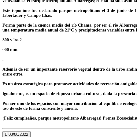
venezolanos: el Parque Metropolitano Albarregas; el cual ha sido asimi
Este topónimo fue declarado parque metropolitano el 3 de junio de 1
Libertador y Campo Elías.
Forma parte de la cuenca media del río Chama, por ser el río Albarreg
una temperatura media anual de 21°C y precipitaciones variables entre l
300 y los 2.
000 mm.
.
Además de ser un importante reservorio vegetal dentro de la urbe andina
entre otros.
Es un área estratégica para promover actividades de recreación amigables
Igualmente, es un espacio de riqueza urbana cultural, dada la presencia 
Por ser uno de los espacios con mayor contribución al equilibrio ecológi
uso de éste de forma consciente y amena.
¡Feliz cumpleaños, parque metropolitano Albarregas! Prensa Ecosocialist
03/06/2022