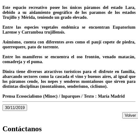
Este espacio recreativo posee los únicos páramos del estado Lara,
debido a su aislamiento geográfico de los paramos de los estados
Trujillo y Mérida, teniendo un grado elevado.
Entre las especies vegetales endémica se encuentran Eupatorium
Larense y Carramboa trujillensis.
Asimismo, cuenta con diferentes aves como el paují copete de piedra,
querrequere, pato de torrente.
Entre los mamíferos se encuentra el oso frontón, venado matacán,
comadreja y el puma.
Dinira tiene diversos atractivos turísticos para el disfrute en familia,
abarcando sectores como la cascada el vino y buenos aires, al igual que
los páramos cende, los nepes y senderos montañosos que sirven para
distintas disciplinas (montañismo, senderismo, ciclismo).
Prensa Ecosocialismo (Minec) / Inparques / Texto : María Madrid
30/11/2019
Volver
Contáctanos