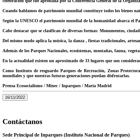
celebración que fue aprobada por la Conferencia General de la Organizac
Cuando hablamos de patrimonio mundial constituye todos los bienes nat
Según la UNESCO el patrimonio mundial de la humanidad abarca el Patr
Cabe destacar que se clasifican de diversas formas: Monumentos, ciudades
Del mismo modo aplica la música, la danza , fiestas tradicionales, artesan
Además de los Parques Nacionales, ecosistemas, montañas, fauna, vegeta
En la actualidad existen un aproximado de 33 lugares que son consider
Como Instituto de resguardo Parques de Recreación, Zonas Protectoras
mundiales y que nuestras futuras generaciones puedan disfrutarlas.
Prensa Ecosocialismo / Minec / Inparques / María Madrid
16/11/2022
Contáctanos
Sede Principal de Inparques (Instituto Nacional de Parques)