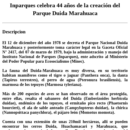
Inparques celebra 44 años de la creación del
Parque Duida Marahuaca
Descripcion
El 12 de diciembre del año 1978 se decreta el Parque Nacional Duida
Marahuaca y posteriormente toma carácter legal en la Gaceta Oficial
N° 2417, del 07 de marzo de 1979, bajo la administración y manejo del
Instituto Nacional de Parques (Inparques), ente adscrito al Ministerio
del Poder Popular para Ecosocialismo (Minec).
La fauna del Duida-Marahuaca es muy diversa, en su territorio
habitan mamíferos como el tigre o jaguar (Panthera onca), la danta
(Tapirus terrestres), el perro de agua (Pteronura brasiliensis), la
marmosa de los tepuyes (Marmosa tyleriana).
Más de 200 especies de aves se han observado en el área protegida,
entre ellas, resalta el sabanero del Duida (Emberizoides herbicola
duidae), endémico de los tepuyes, el ermitaño pico recto (Phaetornis
bourcieri), el ala de sable anteado (Campylopterus duidae), la chirica
(Nannopsittaca panychlora), el pájaro león (Momotus momota).
Cuenta con una extensión de unas 210mil hectáreas, allí se pueden
encontrar los cerros Duida, Huachamacari y Marahuaca, que