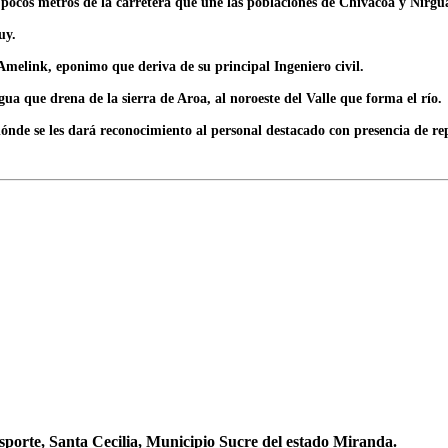
ocos metros de la carretera que une las poblaciones de Chivacoa y Nirgua
uy.
melink, eponimo que deriva de su principal Ingeniero civil.
ua que drena de la sierra de Aroa, al noroeste del Valle que forma el río.
nde se les dará reconocimiento al personal destacado con presencia de rep
sporte, Santa Cecilia, Municipio Sucre del estado Miranda.