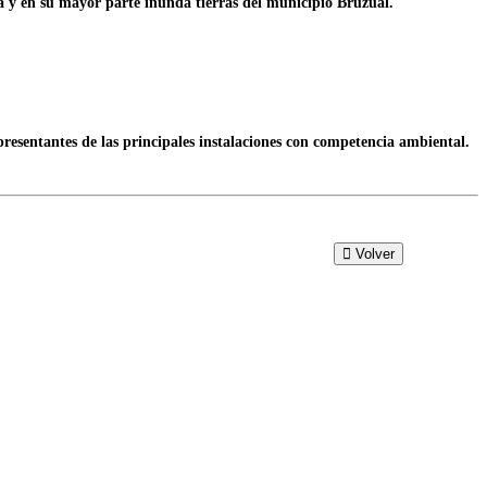
 y en su mayor parte inunda tierras del municipio Bruzual.
resentantes de las principales instalaciones con competencia ambiental.
Volver