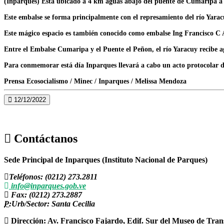
(Inparques) Está ubicado a 4 km aguas abajo del puente de Cumaripa a p
Este embalse se forma principalmente con el represamiento del río Yarac
Este mágico espacio es también conocido como embalse Ing Francisco C A
Entre el Embalse Cumaripa y el Puente el Peñon, el río Yaracuy recibe ag
Para conmemorar está día Inparques llevará a cabo un acto protocolar dó
Prensa Ecosocialismo / Minec / Inparques / Melissa Mendoza
12/12/2022
Contáctanos
Sede Principal de Inparques (Instituto Nacional de Parques)
Teléfonos: (0212) 273.2811
info@inparques.gob.ve
Fax: (0212) 273.2887
P:
Urb/Sector: Santa Cecilia
Dirección: Av. Francisco Fajardo, Edif. Sur del Museo de Tran