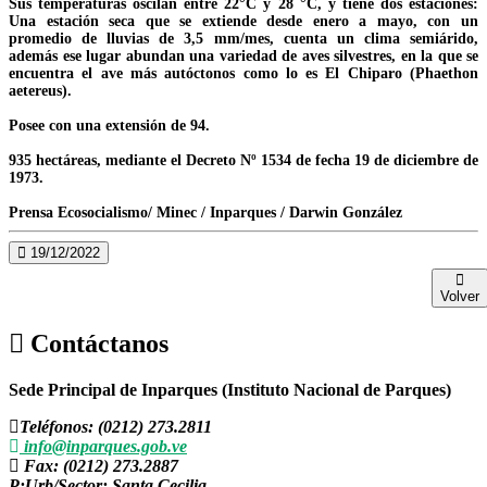
Sus temperaturas oscilan entre 22°C y 28 °C, y tiene dos estaciones:
Una estación seca que se extiende desde enero a mayo, con un
promedio de lluvias de 3,5 mm/mes, cuenta un clima semiárido,
además ese lugar abundan una variedad de aves silvestres, en la que se
encuentra el ave más autóctonos como lo es El Chiparo (Phaethon
aetereus).
Posee con una extensión de 94.
935 hectáreas, mediante el Decreto Nº 1534 de fecha 19 de diciembre de
1973.
Prensa Ecosocialismo/ Minec / Inparques / Darwin González
19/12/2022
Volver
Contáctanos
Sede Principal de Inparques (Instituto Nacional de Parques)
Teléfonos: (0212) 273.2811
info@inparques.gob.ve
Fax: (0212) 273.2887
P:
Urb/Sector: Santa Cecilia