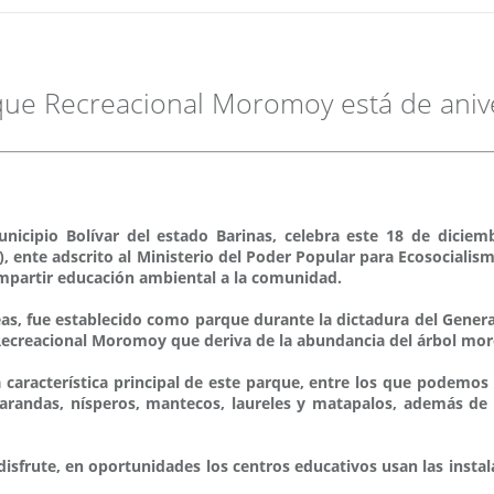
que Recreacional Moromoy está de aniv
icipio Bolívar del estado Barinas, celebra este 18 de diciemb
, ente adscrito al Ministerio del Poder Popular para Ecosocialism
impartir educación ambiental a la comunidad.
reas, fue establecido como parque durante la dictadura del Gene
 Recreacional Moromoy que deriva de la abundancia del árbol mo
 característica principal de este parque, entre los que podemo
arandas, nísperos, mantecos, laureles y matapalos, además de
disfrute, en oportunidades los centros educativos usan las instal