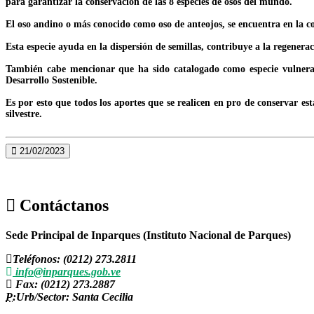
para garantizar la conservación de las 8 especies de osos del mundo.
El oso andino o más conocido como oso de anteojos, se encuentra en la c
Esta especie ayuda en la dispersión de semillas, contribuye a la regenerac
También cabe mencionar que ha sido catalogado como especie vulnerabl
Desarrollo Sostenible.
Es por esto que todos los aportes que se realicen en pro de conservar e
silvestre.
21/02/2023
Contáctanos
Sede Principal de Inparques (Instituto Nacional de Parques)
Teléfonos: (0212) 273.2811
info@inparques.gob.ve
Fax: (0212) 273.2887
P:
Urb/Sector: Santa Cecilia