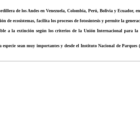
ordillera de los Andes en Venezuela, Colombia, Perú, Bolivia y Ecuador, e
ión de ecosistemas, facilita los procesos de fotosíntesis y permite la genera
e a la extinción según los criterios de la Unión Internacional para l
sta especie sean muy importantes y desde el Instituto Nacional de Parques 