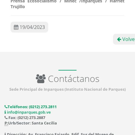
Prensa Ecosocialismo / Minec /Inparques / Harriet
Trujillo
19/04/2023
Volve
Contáctanos
Sede Principal de Inparques (Instituto Nacional de Parques)
Teléfonos: (0212) 273.2811
info@inparques.gob.ve
Fax: (0212) 273.2887
P:
Urb/Sector: Santa Cecilia
Dirección: Av. Francisco Fajardo, Edif. Sur del Museo de