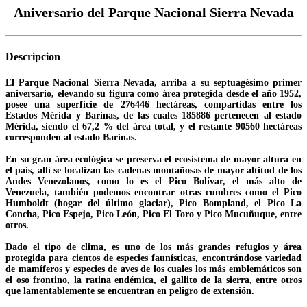
Aniversario del Parque Nacional Sierra Nevada
Descripcion
El Parque Nacional Sierra Nevada, arriba a su septuagésimo primer
aniversario, elevando su figura como área protegida desde el año 1952,
posee una superficie de 276446 hectáreas, compartidas entre los
Estados Mérida y Barinas, de las cuales 185886 pertenecen al estado
Mérida, siendo el 67,2 % del área total, y el restante 90560 hectáreas
corresponden al estado Barinas.
En su gran área ecológica se preserva el ecosistema de mayor altura en
el país, allí se localizan las cadenas montañosas de mayor altitud de los
Andes Venezolanos, como lo es el Pico Bolívar, el más alto de
Venezuela, también podemos encontrar otras cumbres como el Pico
Humboldt (hogar del último glaciar), Pico Bompland, el Pico La
Concha, Pico Espejo, Pico León, Pico El Toro y Pico Mucuñuque, entre
otros.
Dado el tipo de clima, es uno de los más grandes refugios y área
protegida para cientos de especies faunísticas, encontrándose variedad
de mamíferos y especies de aves de los cuales los más emblemáticos son
el oso frontino, la ratina endémica, el gallito de la sierra, entre otros
que lamentablemente se encuentran en peligro de extensión.