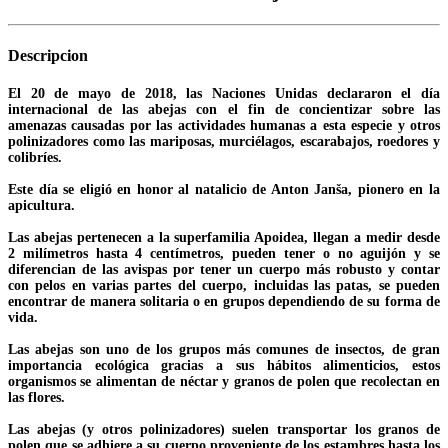
Descripcion
El 20 de mayo de 2018, las Naciones Unidas declararon el día
internacional de las abejas con el fin de concientizar sobre las
amenazas causadas por las actividades humanas a esta especie y otros
polinizadores como las mariposas, murciélagos, escarabajos, roedores y
colibríes.
Este día se eligió en honor al natalicio de Anton Janša, pionero en la
apicultura.
Las abejas pertenecen a la superfamilia Apoidea, llegan a medir desde
2 milímetros hasta 4 centímetros, pueden tener o no aguijón y se
diferencian de las avispas por tener un cuerpo más robusto y contar
con pelos en varias partes del cuerpo, incluidas las patas, se pueden
encontrar de manera solitaria o en grupos dependiendo de su forma de
vida.
Las abejas son uno de los grupos más comunes de insectos, de gran
importancia ecológica gracias a sus hábitos alimenticios, estos
organismos se alimentan de néctar y granos de polen que recolectan en
las flores.
Las abejas (y otros polinizadores) suelen transportar los granos de
polen que se adhiere a su cuerpo proveniente de los estambres hasta los