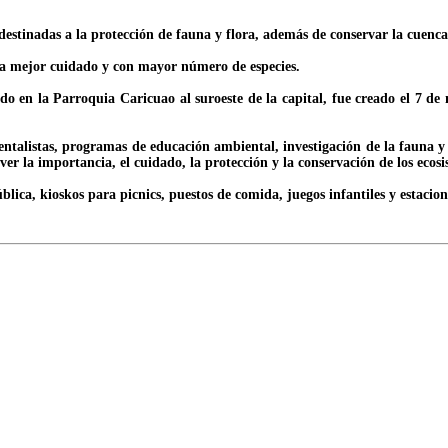
destinadas a la protección de fauna y flora, además de conservar la cuenca
ecia mejor cuidado y con mayor número de especies.
 en la Parroquia Caricuao al suroeste de la capital, fue creado el 7 de 
alistas, programas de educación ambiental, investigación de la fauna y re
ver la importancia, el cuidado, la protección y la conservación de los eco
ública, kioskos para picnics, puestos de comida, juegos infantiles y estacio