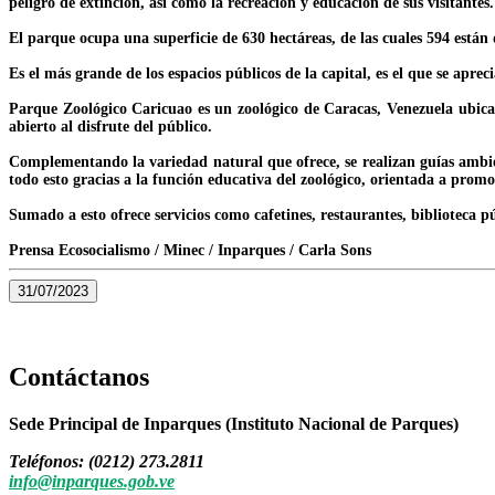
peligro de extinción, así como la recreación y educación de sus visitantes.
El parque ocupa una superficie de 630 hectáreas, de las cuales 594 están 
Es el más grande de los espacios públicos de la capital, es el que se apr
Parque Zoológico Caricuao es un zoológico de Caracas, Venezuela ubicado
abierto al disfrute del público.
Complementando la variedad natural que ofrece, se realizan guías ambient
todo esto gracias a la función educativa del zoológico, orientada a promo
Sumado a esto ofrece servicios como cafetines, restaurantes, biblioteca p
Prensa Ecosocialismo / Minec / Inparques / Carla Sons
31/07/2023
Contáctanos
Sede Principal de Inparques (Instituto Nacional de Parques)
Teléfonos: (0212) 273.2811
info@inparques.gob.ve