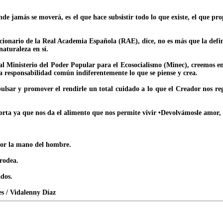
onde jamás se moverá, es el que hace subsistir todo lo que existe, el que pr
ccionario de la Real Academia Española (RAE), dice, no es más que la de
naturaleza en sí.
 al Ministerio del Poder Popular para el Ecosocialismo (Minec), creemos 
na responsabilidad común indiferentemente lo que se piense y crea.
pulsar y promover el rendirle un total cuidado a lo que el Creador nos r
rta ya que nos da el alimento que nos permite vivir •Devolvámosle amor, 
por la mano del hombre.
rodea.
dos.
es / Vidalenny Díaz