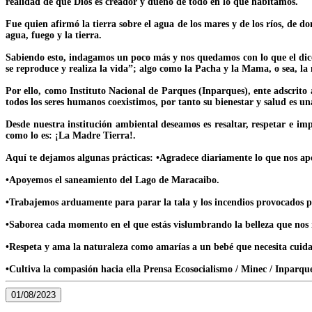
realidad de que Dios es creador y dueño de todo en lo que habitamos.
Fue quien afirmó la tierra sobre el agua de los mares y de los ríos, de d
agua, fuego y la tierra.
Sabiendo esto, indagamos un poco más y nos quedamos con lo que el di
se reproduce y realiza la vida”; algo como la Pacha y la Mama, o sea, la 
Por ello, como Instituto Nacional de Parques (Inparques), ente adscrito
todos los seres humanos coexistimos, por tanto su bienestar y salud es u
Desde nuestra institución ambiental deseamos es resaltar, respetar e im
como lo es: ¡La Madre Tierra!.
Aquí te dejamos algunas prácticas: •Agradece diariamente lo que nos apo
•Apoyemos el saneamiento del Lago de Maracaibo.
•Trabajemos arduamente para parar la tala y los incendios provocados 
•Saborea cada momento en el que estás vislumbrando la belleza que nos 
•Respeta y ama la naturaleza como amarías a un bebé que necesita cuida
•Cultiva la compasión hacia ella Prensa Ecosocialismo / Minec / Inparqu
01/08/2023