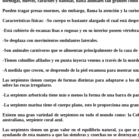
hormigas, huevos, caracoles y babosas, hasta animales tan grandes como
Pueden tragar presas enormes, sin embargo, llama la atención y la curios
Características físicas: -Su cuerpo es bastante alargado el cual está desp
-Está cubierto de escamas lisas o rugosas y en su interior poseen vértebra
-Se desplaza con movimientos ondulantes laterales.
-Son animales carnívoros que se alimentan principalmente de la caza de o
-Tienen colmillos afilados y en punta inyecta veneno a través de la mord
-A medida que crecen, se desprende de la piel escamosa para mostrar un
Las serpientes tienen cuerpo de formas distintas para adaptarse a los d
sobre las rocas irregulares.
-La serpiente arborícola tiene más o menos la forma de una barra de pan
-La serpiente marina tiene el cuerpo plano, esto le proporciona una gran
Existen una gran variedad de serpientes en todo el mundo como: la Cobr
australiana, serpiente coral azul.
Las serpientes tienen un gran valor en el equilibrio natural, ya que se
ayudando de esta manera a que las siembras y cosechas no se destruyan y