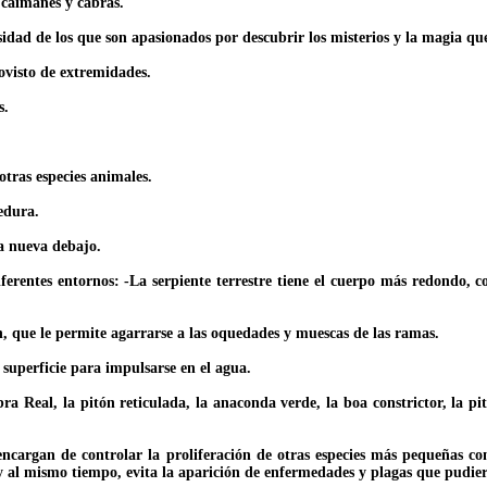
 caimanes y cabras.
idad de los que son apasionados por descubrir los misterios y la magia que
rovisto de extremidades.
s.
tras especies animales.
edura.
a nueva debajo.
iferentes entornos: -La serpiente terrestre tiene el cuerpo más redondo, c
, que le permite agarrarse a las oquedades y muescas de las ramas.
 superficie para impulsarse en el agua.
a Real, la pitón reticulada, la anaconda verde, la boa constrictor, la 
 encargan de controlar la proliferación de otras especies más pequeñas c
 al mismo tiempo, evita la aparición de enfermedades y plagas que pudiera