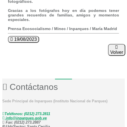
fotográficos.
Gracias a los fotógrafos hoy en día podemos tener
grandes recuerdos de familias, amigos y momentos
especiales.
Prensa Ecosocialismo / Minec / Inparques / María Madrid
19/08/2023
Volver
Contáctanos
Sede Principal de Inparques (Instituto Nacional de Parques)
Teléfonos: (0212) 273.2811
info@inparques.gob.ve
Fax: (0212) 273.2887
P:
Urb/Sector: Santa Cecilia