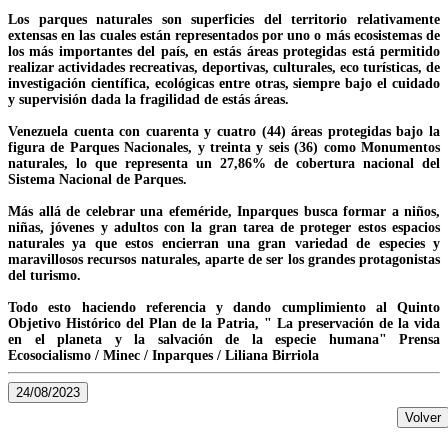
Los parques naturales son superficies del territorio relativamente
extensas en las cuales están representados por uno o más ecosistemas de
los más importantes del país, en estás áreas protegidas está permitido
realizar actividades recreativas, deportivas, culturales, eco turísticas, de
investigación científica, ecológicas entre otras, siempre bajo el cuidado
y supervisión dada la fragilidad de estás áreas.
Venezuela cuenta con cuarenta y cuatro (44) áreas protegidas bajo la
figura de Parques Nacionales, y treinta y seis (36) como Monumentos
naturales, lo que representa un 27,86% de cobertura nacional del
Sistema Nacional de Parques.
Más allá de celebrar una efeméride, Inparques busca formar a niños,
niñas, jóvenes y adultos con la gran tarea de proteger estos espacios
naturales ya que estos encierran una gran variedad de especies y
maravillosos recursos naturales, aparte de ser los grandes protagonistas
del turismo.
Todo esto haciendo referencia y dando cumplimiento al Quinto
Objetivo Histórico del Plan de la Patria, " La preservación de la vida
en el planeta y la salvación de la especie humana" Prensa
Ecosocialismo / Minec / Inparques / Liliana Birriola
24/08/2023
Volver