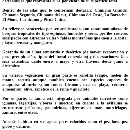
hectáreas; lo que representa el 61 por ciento de su superficie total.
Dentro de las islas que lo conforman destacan: Chimana Grande,
Chimana Segunda, Chimana del sur, Chimana del Oeste, La Borracha,
El Mono, Cachicamo y Picúa Chica.
Su relieve se caracteriza por ser accidentado, con zonas montañosas de
bosques tropicales de tipo espinoso, húmedos y secos, perfiles costeros
escarpados con estrechos valles y faldas montañosas que caen a la costa,
playas arenosas y manglares.
Gozando de un clima semiárido y desértico (de mayor evaporación y
poca precipitación, típico del litoral venezolano) y dos estaciones: Una
seca extendida desde enero a mayo y otra lluviosa desde junio a
diciembre.
Su variada vegetación en gran parte es xerófila (yaqué, melón de
monte, cactus) aunque también cuenta con especies capaces de
adaptarse al suelo salino como: Clemont, uva de playa, cocotero,
almendrón, olivo, zapatico de la reina y guaritoto.
Por su parte, la fauna está integrada por animales terrestres como
iguanas, lagartijas, víboras e insectos; en cuanto a la avifauna se
encuentran pelícanos, golondrinas, tijeretas de mar, murciélagos,
zamuro, entre otros.
Además habitan en sus aguas peces coloridos como el pez loro, pez
globo y delfines.