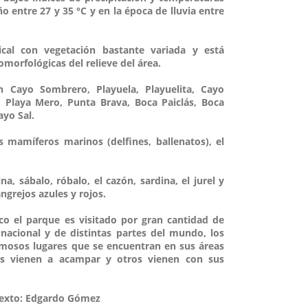
 entre 27 y 35 °C y en la época de lluvia entre
cal con vegetación bastante variada y está
morfológicas del relieve del área.
 Cayo Sombrero, Playuela, Playuelita, Cayo
 Playa Mero, Punta Brava, Boca Paiclás, Boca
ayo Sal.
 mamíferos marinos (delfines, ballenatos), el
a, sábalo, róbalo, el cazón, sardina, el jurel y
ngrejos azules y rojos.
ico el parque es visitado por gran cantidad de
 nacional y de distintas partes del mundo, los
ermosos lugares que se encuentran en sus áreas
nos vienen a acampar y otros vienen con sus
Texto: Edgardo Gómez