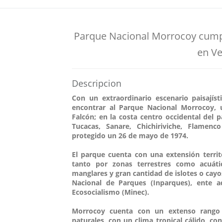
Parque Nacional Morrocoy cumpl
en V
Descripcion
Con un extraordinario escenario paisají
encontrar al Parque Nacional Morrocoy, u
Falcón; en la costa centro occidental del 
Tucacas, Sanare, Chichiriviche, Flamen
protegido un 26 de mayo de 1974.
El parque cuenta con una extensión territ
tanto por zonas terrestres como acuáti
manglares y gran cantidad de islotes o cayo
Nacional de Parques (Inparques), ente a
Ecosocialismo (Minec).
Morrocoy cuenta con un extenso rango d
naturales, con un clima tropical cálido, co