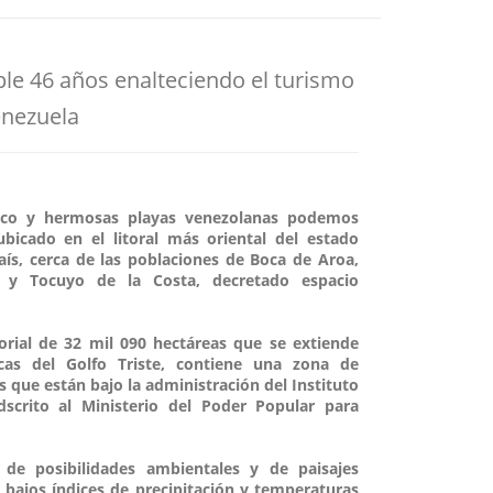
e 46 años enalteciendo el turismo
enezuela
stico y hermosas playas venezolanas podemos
bicado en el litoral más oriental del estado
país, cerca de las poblaciones de Boca de Aroa,
co y Tocuyo de la Costa, decretado espacio
orial de 32 mil 090 hectáreas que se extiende
cas del Golfo Triste, contiene una zona de
s que están bajo la administración del Instituto
dscrito al Ministerio del Poder Popular para
e posibilidades ambientales y de paisajes
n bajos índices de precipitación y temperaturas