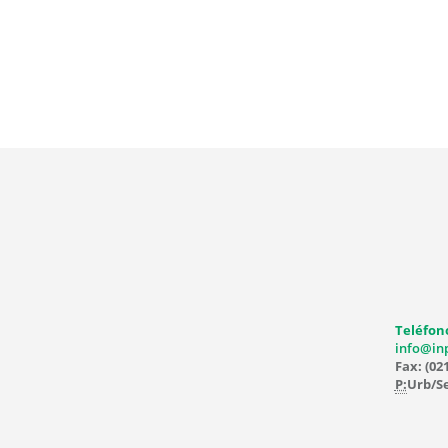
Teléfono
info@in
Fax: (02
P:
Urb/Se