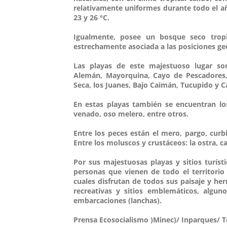
relativamente uniformes durante todo el año
23 y 26 °C.
Igualmente, posee un bosque seco tropi
estrechamente asociada a las posiciones geo
Las playas de este majestuoso lugar son
Alemán, Mayorquina, Cayo de Pescadores,
Seca, los Juanes, Bajo Caimán, Tucupido y C
En estas playas también se encuentran los
venado, oso melero, entre otros.
Entre los peces están el mero, pargo, curbin
Entre los moluscos y crustáceos: la ostra, ca
Por sus majestuosas playas y sitios turíst
personas que vienen de todo el territorio
cuales disfrutan de todos sus paisaje y h
recreativas y sitios emblemáticos, algu
embarcaciones (lanchas).
Prensa Ecosocialismo )Minec)/ Inparques/ 