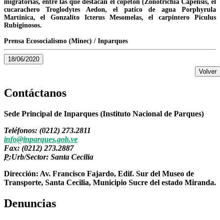
migratorias, entre las que destacan el copetón (Zonotrichia Capensis, el
cucarachero Troglodytes Aedon, el patico de agua Porphyrula
Martinica, el Gonzalito Icterus Mesomelas, el carpintero Piculus
Rubiginosos.
Prensa Ecosocialismo (Minec) / Inparques
18/06/2020
Volver
Contáctanos
Sede Principal de Inparques (Instituto Nacional de Parques)
Teléfonos: (0212) 273.2811
info@inparques.gob.ve
Fax: (0212) 273.2887
P:
Urb/Sector: Santa Cecilia
Dirección: Av. Francisco Fajardo, Edif. Sur del Museo de
Transporte, Santa Cecilia, Municipio Sucre del estado Miranda.
Denuncias