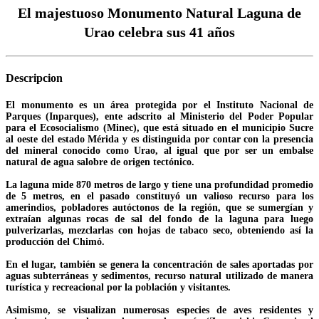
El majestuoso Monumento Natural Laguna de
Urao celebra sus 41 años
Descripcion
El monumento es un área protegida por el Instituto Nacional de
Parques (Inparques), ente adscrito al Ministerio del Poder Popular
para el Ecosocialismo (Minec), que está situado en el municipio Sucre
al oeste del estado Mérida y es distinguida por contar con la presencia
del mineral conocido como Urao, al igual que por ser un embalse
natural de agua salobre de origen tectónico.
La laguna mide 870 metros de largo y tiene una profundidad promedio
de 5 metros, en el pasado constituyó un valioso recurso para los
amerindios, pobladores autóctonos de la región, que se sumergían y
extraían algunas rocas de sal del fondo de la laguna para luego
pulverizarlas, mezclarlas con hojas de tabaco seco, obteniendo así la
producción del Chimó.
En el lugar, también se genera la concentración de sales aportadas por
aguas subterráneas y sedimentos, recurso natural utilizado de manera
turística y recreacional por la población y visitantes.
Asimismo, se visualizan numerosas especies de aves residentes y