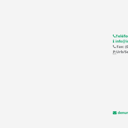
Teléfo
info@i
Fax: (
P:
Urb/Se
denun