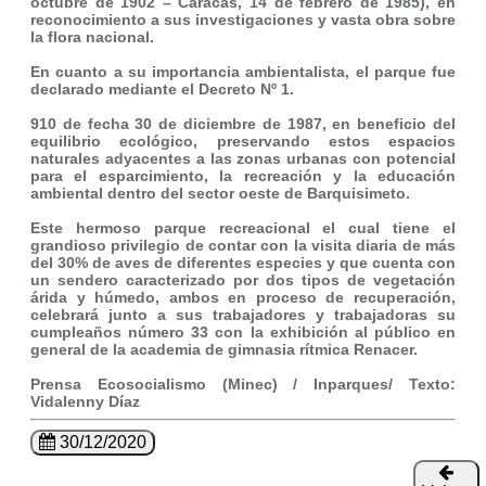
octubre de 1902 – Caracas, 14 de febrero de 1985), en
reconocimiento a sus investigaciones y vasta obra sobre
la flora nacional.
En cuanto a su importancia ambientalista, el parque fue
declarado mediante el Decreto Nº 1.
910 de fecha 30 de diciembre de 1987, en beneficio del
equilibrio ecológico, preservando estos espacios
naturales adyacentes a las zonas urbanas con potencial
para el esparcimiento, la recreación y la educación
ambiental dentro del sector oeste de Barquisimeto.
Este hermoso parque recreacional el cual tiene el
grandioso privilegio de contar con la visita diaria de más
del 30% de aves de diferentes especies y que cuenta con
un sendero caracterizado por dos tipos de vegetación
árida y húmedo, ambos en proceso de recuperación,
celebrará junto a sus trabajadores y trabajadoras su
cumpleaños número 33 con la exhibición al público en
general de la academia de gimnasia rítmica Renacer.
Prensa Ecosocialismo (Minec) / Inparques/ Texto:
Vidalenny Díaz
30/12/2020