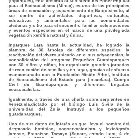
(Inparques), ente adscrito al Ministerio del Poder Popular
para el Ecosocialismo (Minec), es una de las principales
áreas de recreación y esparcimiento de Barquisimeto, al
ser centro de actividades deportivas, culturales,
educativas y ambientales para las comunidades
aledañas y sitio para el encuentro familiar, celebraciones
y eventos especiales en el marco de una privilegiada
vegetación xerófila natural y única.
Inparques Lara hasta la actualidad, ha logrado la
siembra de 30 árboles de diferentes especies, la
reactivación del vivero ubicado en el sus adyacencias, la
consolidación del programa Pequeños Guardaparques
con 30 niños y niñas, ha organizado grandes jornadas
de recolección de semillas y en lugar, gracias al esfuerzo
mancomunado con la Fundación Misión Árbol, Instituto
de Ecosocialismo del Estado para (Inecolara), Cuerpo
Civil de Guardaparques y diferentes brigadas
ecosocialistas.
Igualmente, a través de una charla sobre serpientes en
Venezuela,dictado por el biólogo Luis Sivira de la
universidad del Zulia, instruyó a los pequeños
guardaparques.
Uno de sus datos de interés es que lleva el nombre del
destacado botánico, conservacionista y lexicógrafo
larense, Francisco Tamayo (Sanare, estado Lara, 4 de