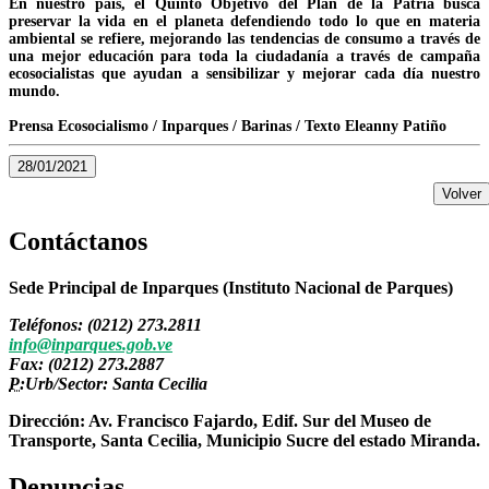
En nuestro país, el Quinto Objetivo del Plan de la Patria busca
preservar la vida en el planeta defendiendo todo lo que en materia
ambiental se refiere, mejorando las tendencias de consumo a través de
una mejor educación para toda la ciudadanía a través de campaña
ecosocialistas que ayudan a sensibilizar y mejorar cada día nuestro
mundo.
Prensa Ecosocialismo / Inparques / Barinas / Texto Eleanny Patiño
28/01/2021
Volver
Contáctanos
Sede Principal de Inparques (Instituto Nacional de Parques)
Teléfonos: (0212) 273.2811
info@inparques.gob.ve
Fax: (0212) 273.2887
P:
Urb/Sector: Santa Cecilia
Dirección: Av. Francisco Fajardo, Edif. Sur del Museo de
Transporte, Santa Cecilia, Municipio Sucre del estado Miranda.
Denuncias