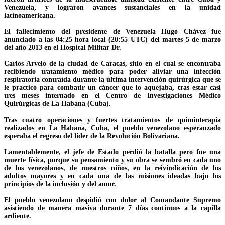
Venezuela, y lograron avances sustanciales en la unidad
latinoamericana.
El fallecimiento del presidente de Venezuela Hugo Chávez fue
anunciado a las 04:25 hora local (20:55 UTC) del martes 5 de marzo
del año 2013 en el Hospital Militar Dr.
Carlos Arvelo de la ciudad de Caracas, sitio en el cual se encontraba
recibiendo tratamiento médico para poder aliviar una infección
respiratoria contraída durante la última intervención quirúrgica que se
le practicó para combatir un cáncer que lo aquejaba, tras estar casi
tres meses internado en el Centro de Investigaciones Médico
Quirúrgicas de La Habana (Cuba).
Tras cuatro operaciones y fuertes tratamientos de quimioterapia
realizados en La Habana, Cuba, el pueblo venezolano esperanzado
esperaba el regreso del líder de la Revolución Bolivariana.
Lamentablemente, el jefe de Estado perdió la batalla pero fue una
muerte física, porque su pensamiento y su obra se sembró en cada uno
de los venezolanos, de nuestros niños, en la reivindicación de los
adultos mayores y en cada una de las misiones ideadas bajo los
principios de la inclusión y del amor.
El pueblo venezolano despidió con dolor al Comandante Supremo
asistiendo de manera masiva durante 7 días continuos a la capilla
ardiente.