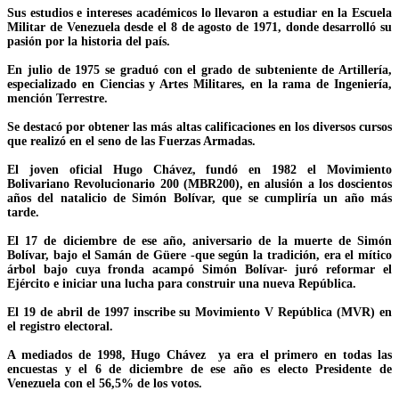
Sus estudios e intereses académicos lo llevaron a estudiar en la Escuela
Militar de Venezuela desde el 8 de agosto de 1971, donde desarrolló su
pasión por la historia del país.
En julio de 1975 se graduó con el grado de subteniente de Artillería,
especializado en Ciencias y Artes Militares, en la rama de Ingeniería,
mención Terrestre.
Se destacó por obtener las más altas calificaciones en los diversos cursos
que realizó en el seno de las Fuerzas Armadas.
El joven oficial Hugo Chávez, fundó en 1982 el Movimiento
Bolivariano Revolucionario 200 (MBR200), en alusión a los doscientos
años del natalicio de Simón Bolívar, que se cumpliría un año más
tarde.
El 17 de diciembre de ese año, aniversario de la muerte de Simón
Bolívar, bajo el Samán de Güere -que según la tradición, era el mítico
árbol bajo cuya fronda acampó Simón Bolívar- juró reformar el
Ejército e iniciar una lucha para construir una nueva República.
El 19 de abril de 1997 inscribe su Movimiento V República (MVR) en
el registro electoral.
A mediados de 1998, Hugo Chávez ya era el primero en todas las
encuestas y el 6 de diciembre de ese año es electo Presidente de
Venezuela con el 56,5% de los votos.