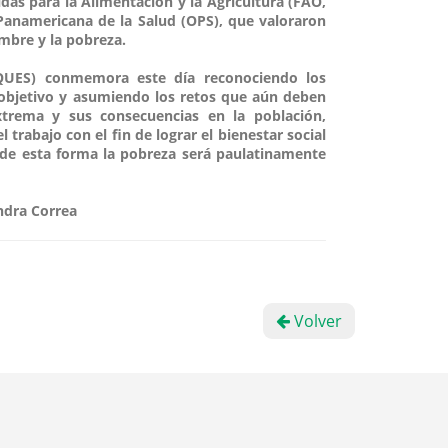
das para la Alimentación y la Agricultura (FAO,
n Panamericana de la Salud (OPS), que valoraron
ambre y la pobreza.
RQUES) conmemora este día reconociendo los
 objetivo y asumiendo los retos que aún deben
trema y sus consecuencias en la población,
 trabajo con el fin de lograr el bienestar social
, de esta forma la pobreza será paulatinamente
ndra Correa
Volver