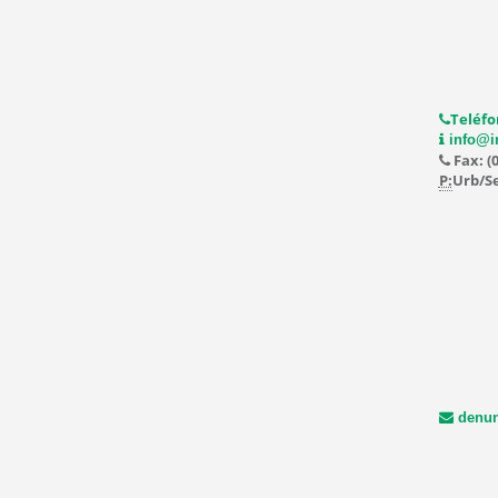
Teléfo
info@i
Fax: (
P:
Urb/Se
denun