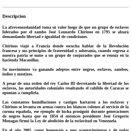
Descripcion
La afrovenezolanidad toma su valor luego de que un grupo de esclavos
liderados por el zambo José Leonardo Chirinos en 1795 se alzará
demandando libertad e igualdad de condiciones.
Chirinos viajó a Francia donde escucha hablar de la Revolución
francesa y sus principios de fraternidad y soberanía, cuando regresa a
nuestra patria se sume a un grupo de conjurados que se reunía en la
hacienda Macanillas.
Su movimiento va ganando adeptos entre negros, esclavos, zambos,
indios y mestizos.
A pesar de una orden del rey Carlos III decretando la libertad de los
esclavos, las autoridades coloniales resaltando el cabildo de Caracas se
oponían a cumplirla.
Las constantes humillaciones y castigos hartaron a los esclavos y
Chirinos se levanta en armas contra los blancos colonos al servicio de la
corona española, ese ejemplo de lucha prosiguió durante generaciones
de negros hasta que en 1854 el entonces presidente José Gregorio
Monagas firmó la Ley de abolición de la esclavitud en Venezuela.
En el año 2005, como homenaje a esos acontecimientos y de todas