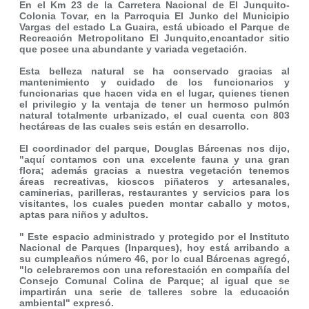
En el Km 23 de la Carretera Nacional de El Junquito-
Colonia Tovar, en la Parroquia El Junko del Municipio
Vargas del estado La Guaira, está ubicado el Parque de
Recreación Metropolitano El Junquito,encantador sitio
que posee una abundante y variada vegetación.
Esta belleza natural se ha conservado gracias al
mantenimiento y cuidado de los funcionarios y
funcionarias que hacen vida en el lugar, quienes tienen
el privilegio y la ventaja de tener un hermoso pulmón
natural totalmente urbanizado, el cual cuenta con 803
hectáreas de las cuales seis están en desarrollo.
El coordinador del parque, Douglas Bárcenas nos dijo,
"aquí contamos con una excelente fauna y una gran
flora; además gracias a nuestra vegetación tenemos
áreas recreativas, kioscos piñateros y artesanales,
caminerias, parilleras, restaurantes y servicios para los
visitantes, los cuales pueden montar caballo y motos,
aptas para niños y adultos.
" Este espacio administrado y protegido por el Instituto
Nacional de Parques (Inparques), hoy está arribando a
su cumpleaños número 46, por lo cual Bárcenas agregó,
"lo celebraremos con una reforestación en compañía del
Consejo Comunal Colina de Parque; al igual que se
impartirán una serie de talleres sobre la educación
ambiental" expresó.