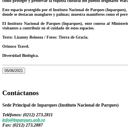
como proteger y preservar la riqueza cultural del pueblo originario Wara
Este espacio protegido por el Instituto Nacional de Parques (Inparques)
donde se destacan manglares y palmas; muestra mamíferos como el perro
El Instituto Nacional de Parques (Inparques), ente conexo al Ministeri
visitantes a contribuir en el cuidado de estos espacios.
Texto: Lizanny Reinoza / Fotos: Tierra de Gracia.
Orinoco Travel.
Diversidad Biológica.
05/06/2021
Contáctanos
Sede Principal de Inparques (Instituto Nacional de Parques)
Teléfonos: (0212) 273.2811
info@inparques.gob.ve
Fax: (0212) 273.2887