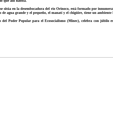
o que allí habita.
, se sitúa en la desembocadura del río Orinoco, está formado por innumera
 de agua grande y el pequeño, el manatí y el chigüire, tiene un ambient
o del Poder Popular para el Ecosocialismo (Minec), celebra con júbilo es