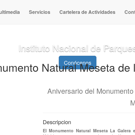
ultimedia
Servicios
Cartelera de Actividades
Con
Instituto Nacional de Parque
Conócenos
numento Natural Meseta de 
Aniversario del Monumento 
M
Descripcion
El Monumento Natural Meseta La Galera e