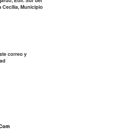
ardo, Edif. Sur del
 Cecilia, Municipio
ste correo y
dad
oCom