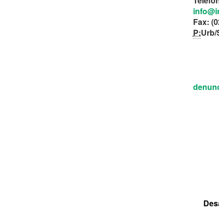
Teléfo
info@i
Fax: (
P:
Urb/
denunc
Des