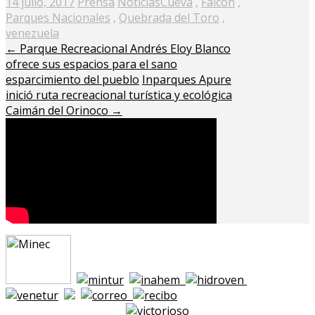
Posted
14 julio, 2017
Prensa
Noticias
Cueva
,
Falcón
,
on
Parques Nacionales
,
Quebrada del Toro
,
venezuela
←
Parque Recreacional Andrés Eloy Blanco
ofrece sus espacios para el sano
esparcimiento del pueblo
Inparques Apure
inició ruta recreacional turística y ecológica
Caimán del Orinoco
→