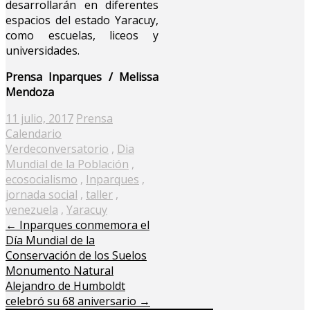
desarrollarán en diferentes
espacios del estado Yaracuy,
como escuelas, liceos y
universidades.
Prensa Inparques / Melissa
Mendoza
Posted
11 julio, 2017
Prensa
on
Calendario
Verde
conversatorio
,
Dia
Mundial de la Población
,
ecosocialismo
,
Inparques
,
jornada social
,
taller
,
venezuela
,
Yaracuy
←
Inparques conmemora el
Día Mundial de la
Conservación de los Suelos
Monumento Natural
Alejandro de Humboldt
celebró su 68 aniversario
→