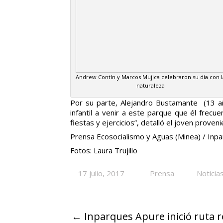
Andrew Contín y Marcos Mujica celebraron su día con l
naturaleza
Por su parte, Alejandro Bustamante (13 año
infantil a venir a este parque que él fre
fiestas y ejercicios”, detalló el joven prov
Prensa Ecosocialismo y Aguas (Minea) / Inpa
Fotos: Laura Trujillo
17 julio, 2017
Prensa
Noticia
←
Inparques Apure inició ruta re