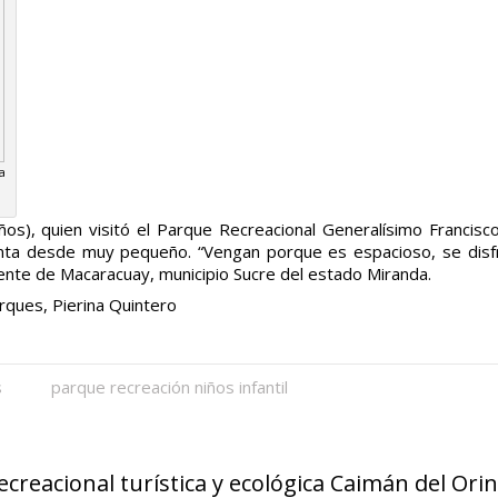
a
s), quien visitó el Parque Recreacional Generalísimo Francisco
cuenta desde muy pequeño. “Vengan porque es espacioso, se dis
eniente de Macaracuay, municipio Sucre del estado Miranda.
rques, Pierina Quintero
s
parque recreación niños infantil
creacional turística y ecológica Caimán del Ori