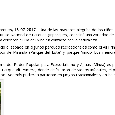
parques, 15-07-2017
.- Una de las mayores alegrías de los niño
nstituto Nacional de Parques (Inparques) coordinó una variedad de
 celebren el Día del Niño en contacto con la naturaleza.
ició el sábado en algunos parques recreacionales como el Alí Pri
isco de Miranda (Parque del Este) y parque Vinicio. Los meno
isterio del Poder Popular para Ecosocialismo y Aguas (Minea) es 
arque Alí Primera, donde disfrutaron de videos infantiles, el pla
Box. Además pudieron participar en juegos tradicionales y en la