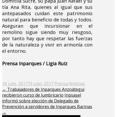
Domitila Sucre, su papá Juan Rafael y su
tía Ana Rita, quienes al igual que sus
antepasados cuidan este patrimonio
natural para beneficio de todas y todos.
Aseguran que incursionar en el
remolino sigue siendo muy riesgoso,
por tanto hay que respetar las fuerzas
de la naturaleza y vivir en armonía con
el entorno.
Prensa Inparques / Ligia Ruiz
Posted
18 julio, 2017
19 julio, 2017
Prensa
Noticias
on
←
Trabajadores de Inparques Anzoátegui
recibieron curso de lumbricario
Inpsasel
informó sobre elección de Delegado de
Prevención a servidores de Inparques Barinas
→