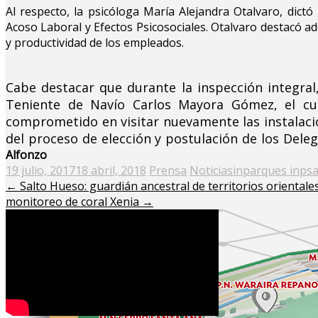
Al respecto, la psicóloga María Alejandra Otalvaro, dic
Acoso Laboral y Efectos Psicosociales. Otalvaro destacó
y productividad de los empleados.
Cabe destacar que durante la inspección integral,
Teniente de Navío Carlos Mayora Gómez, el cual
comprometido en visitar nuevamente las instalacio
del proceso de elección y postulación de los Dele
Alfonzo
Posted
19 julio, 2017
18 abril, 2018
Prensa
Noticias
inparques inpsa
on
←
Salto Hueso: guardián ancestral de territorios oriental
monitoreo de coral Xenia
→