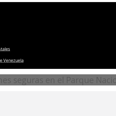
tales
e Venezuela
nes seguras en el Parque Naci