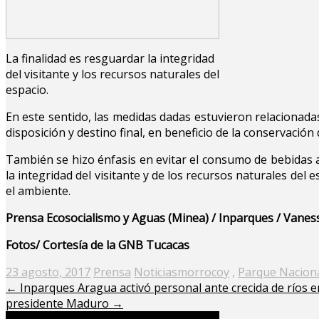
La finalidad es resguardar la integridad
del visitante y los recursos naturales del
espacio.
En este sentido, las medidas dadas estuvieron relacionadas
disposición y destino final, en beneficio de la conservació
También se hizo énfasis en evitar el consumo de bebidas al
la integridad del visitante y de los recursos naturales d
el ambiente.
Prensa Ecosocialismo y Aguas (Minea) / Inparques / Vanes
Fotos/ Cortesía de la GNB Tucacas
Posted
23 agosto, 2017
Prensa
Noticias
morrocoy
,
Parque Nacion
on
←
Inparques Aragua activó personal ante crecida de ríos 
presidente Maduro
→