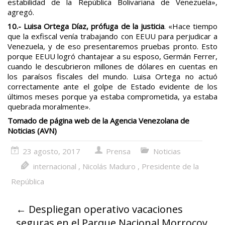
estabilidad de la República Bolivariana de Venezuela»,
agregó.
10.- Luisa Ortega Díaz, prófuga de la justicia
. «Hace tiempo
que la exfiscal venía trabajando con EEUU para perjudicar a
Venezuela, y de eso presentaremos pruebas pronto. Esto
porque EEUU logró chantajear a su esposo, Germán Ferrer,
cuando le descubrieron millones de dólares en cuentas en
los paraísos fiscales del mundo. Luisa Ortega no actuó
correctamente ante el golpe de Estado evidente de los
últimos meses porque ya estaba comprometida, ya estaba
quebrada moralmente».
Tomado de página web de la Agencia Venezolana de
Noticias (AVN)
23 agosto, 2017
Prensa
Noticias
internacional
,
Nicolás Maduro
,
Presidente de la
República
←
Despliegan operativo vacaciones
seguras en el Parque Nacional Morrocoy