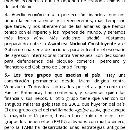
modelo económico que no dependa de Estados Unidos ni
del petróleo».
4.- Asedio económico
. «La persecución financiera que nos
tienen la enfrentaremos y la venceremos, más temprano
que tarde, y nos liberaremos de las amarras que hemos
tenido con el imperio y los imperios del mundo, y seremos
más libres aún». Más adelante, añadió: «Estamos
preparando entre la
Asamblea Nacional Constituyente
y el
Gobierno una serie de acciones para enfrentar el escenario
de agresión internacional contra Venezuela. Son decisiones
para defendernos del bloqueo comercial, petrolero y
financiero del Gobierno de Donald Trump.
5.- Los tres grupos que asedian al país
. «Hay una
conspiración permanente desde Miami dirigida contra
Venezuela. Todos los capturados por el ataque contra el
Fuerte Paramacay han confesado, y sabemos quién los
financia y sus nexos. El otro grupo tiene que ver con los
antiguos militares golpistas de 2002, que huyeron del país.
El otro grupo es el del mal llamado «
golpe azul
«, que aunque
la mayoría está preso, buscan hacer ruido. A esos tres
grupos los tienen ellos (EEUU) activados con mucho dinero,
pero la FANB ha desarrollado unas estrategias antigolpe