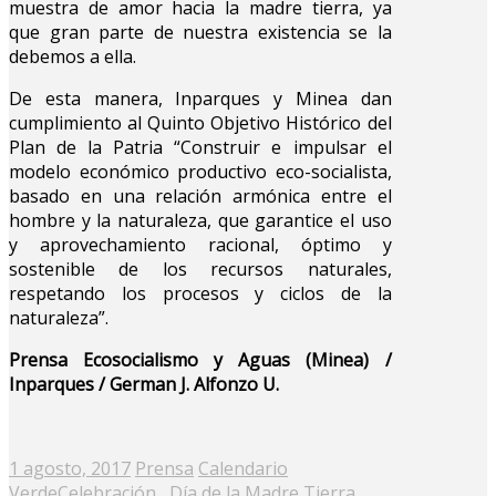
muestra de amor hacia la madre tierra, ya
que gran parte de nuestra existencia se la
debemos a ella.
De esta manera, Inparques y Minea dan
cumplimiento al Quinto Objetivo Histórico del
Plan de la Patria “Construir e impulsar el
modelo económico productivo eco-socialista,
basado en una relación armónica entre el
hombre y la naturaleza, que garantice el uso
y aprovechamiento racional, óptimo y
sostenible de los recursos naturales,
respetando los procesos y ciclos de la
naturaleza”.
Prensa Ecosocialismo y Aguas (Minea) /
Inparques /
German J. Alfonzo U.
Posted
1 agosto, 2017
Prensa
Calendario
on
Verde
Celebración
,
Día de la Madre Tierra
,