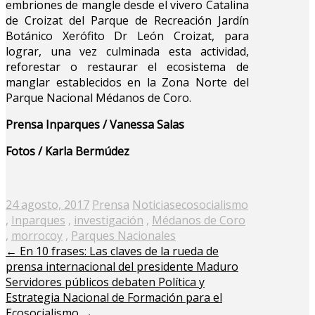
embriones de mangle desde el vivero Catalina
de Croizat del Parque de Recreación Jardín
Botánico Xerófito Dr León Croizat, para
lograr, una vez culminada esta actividad,
reforestar o restaurar el ecosistema de
manglar establecidos en la Zona Norte del
Parque Nacional Médanos de Coro.
Prensa Inparques / Vanessa Salas
Fotos / Karla Bermúdez
Posted
24 agosto, 2017
Prensa
Noticias
ecosocialismo
on
,
Inparques
,
investigación
,
Médanos de Coro
,
morrocoy
,
Parques Nacionales
←
En 10 frases: Las claves de la rueda de
prensa internacional del presidente Maduro
Servidores públicos debaten Política y
Estrategia Nacional de Formación para el
Ecosocialismo
→