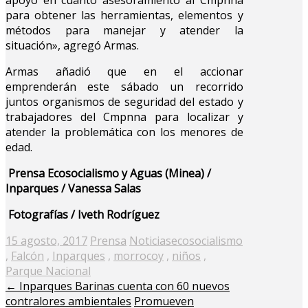
para obtener las herramientas, elementos y
métodos para manejar y atender la
situación», agregó Armas.
Armas añadió que en el accionar
emprenderán este sábado un recorrido
juntos organismos de seguridad del estado y
trabajadores del Cmpnna para localizar y
atender la problemática con los menores de
edad.
Prensa Ecosocialismo y Aguas (Minea) /
Inparques / Vanessa Salas
Fotografías / Iveth Rodríguez
Posted
15 agosto, 2017
Prensa
Noticias
ecosocialismo
on
,
Falcón
,
Inparques
,
morrocoy
,
niños
,
Parque Nacional
←
Inparques Barinas cuenta con 60 nuevos
contralores ambientales
Promueven