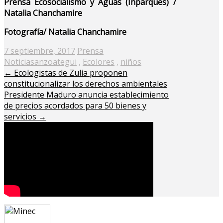
Prensa Ecosocialismo y Aguas (Inparques) /
Natalia Chanchamire
Fotografía/ Natalia Chanchamire
Posted
7 septiembre, 2017
Prensa
on
Noticias
anzoategui
,
Ecolores
,
niños
←
Ecologistas de Zulia proponen
constitucionalizar los derechos ambientales
Presidente Maduro anuncia establecimiento
de precios acordados para 50 bienes y
servicios
→