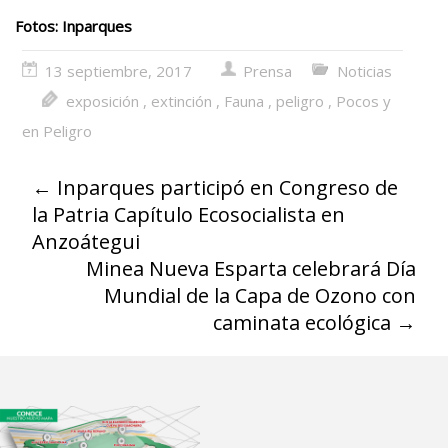
Fotos: Inparques
13 septiembre, 2017
Prensa
Noticias
exposición
,
extinción
,
Fauna
,
peligro
,
Pocos y
en Peligro
←
Inparques participó en Congreso de
la Patria Capítulo Ecosocialista en
Anzoátegui
Minea Nueva Esparta celebrará Día
Mundial de la Capa de Ozono con
caminata ecológica
→