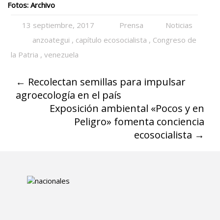
Fotos: Archivo
13 septiembre, 2017
Prensa
Noticias
anzoategui
,
capítulo ecosocialista
,
Congreso de
la Patria
,
venezuela
←
Recolectan semillas para impulsar
agroecología en el país
Exposición ambiental «Pocos y en
Peligro» fomenta conciencia
ecosocialista
→