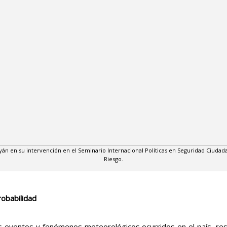
yán en su intervención en el Seminario Internacional Políticas en Seguridad Ciudad
Riesgo.
obabilidad
s eventos y fenómenos meteorológicos ocurridos en el país, resa